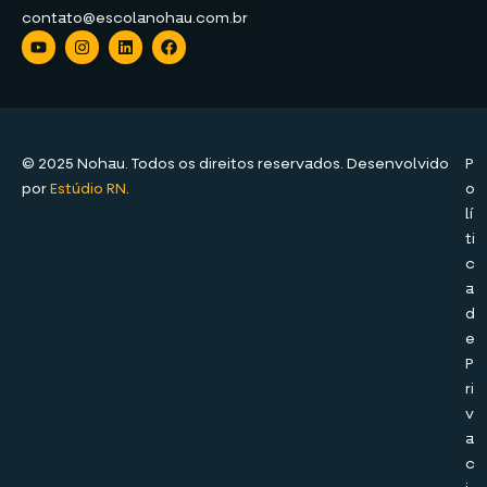
contato@escolanohau.com.br
© 2025 Nohau. Todos os direitos reservados. Desenvolvido
P
por
Estúdio RN
.
o
lí
ti
c
a
d
e
P
ri
v
a
c