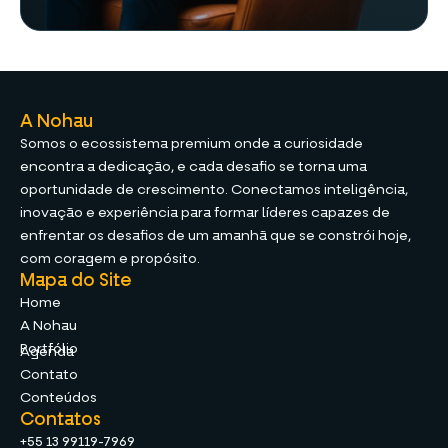
A Nohau
Somos o ecossistema premium onde a curiosidade
encontra a dedicação, e cada desafio se torna uma
oportunidade de crescimento. Conectamos inteligência,
inovação e experiência para formar líderes capazes de
enfrentar os desafios de um amanhã que se constrói hoje,
com coragem e propósito.
Mapa do Site
Home
A Nohau
Portfólio
Agenda
Contato
Conteúdos
Contatos
+55 13 99119-7969